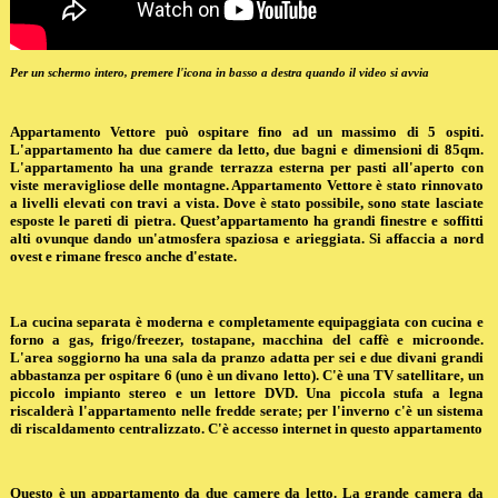
Per un schermo intero, premere l'icona in basso a destra quando il video si avvia
Appartamento Vettore può ospitare fino ad un massimo di 5 ospiti.
L'appartamento ha due camere da letto, due bagni e dimensioni di 85qm.
L'appartamento ha una grande terrazza esterna per pasti all'aperto con
viste meravigliose delle montagne. Appartamento Vettore è stato rinnovato
a livelli elevati con travi a vista. Dove è stato possibile, sono state lasciate
esposte le pareti di pietra. Quest’appartamento ha grandi finestre e soffitti
alti ovunque dando un'atmosfera spaziosa e arieggiata. Si affaccia a nord
ovest e rimane fresco anche d'estate.
La cucina separata è moderna e completamente equipaggiata con cucina e
forno a gas, frigo/freezer, tostapane, macchina del caffè e microonde.
L'area soggiorno ha una sala da pranzo adatta per sei e due divani grandi
abbastanza per ospitare 6 (uno è un divano letto). C'è una TV satellitare, un
piccolo impianto stereo e un lettore DVD. Una piccola stufa a legna
riscalderà l'appartamento nelle fredde serate; per l'inverno c'è un sistema
di riscaldamento centralizzato. C'è accesso internet in questo appartamento
Questo è un appartamento da due camere da letto. La grande camera da