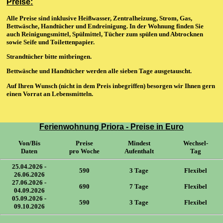
Preise:
Alle Preise sind inklusive Heißwasser, Zentralheizung, Strom, Gas,
Bettwäsche, Handtücher und Endreinigung. In der Wohnung finden Sie
auch Reinigungsmittel, Spülmittel, Tücher zum spülen und Abtrocknen
sowie Seife und Toilettenpapier.
Strandtücher bitte mitbringen.
Bettwäsche und Handtücher werden alle sieben Tage ausgetauscht.
Auf Ihren Wunsch (nicht in dem Preis inbegriffen) besorgen wir Ihnen gern
einen Vorrat an Lebensmitteln.
Ferienwohnung Priora - Preise in Euro
Von/Bis
Preise
Mindest
Wechsel-
Daten
pro Woche
Aufenthalt
Tag
25.04.2026 -
590
3 Tage
Flexibel
26.06.2026
27.06.2026 -
690
7 Tage
Flexibel
04.09.2026
05.09.2026 -
590
3 Tage
Flexibel
09.10.2026