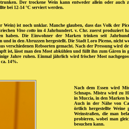
etrunken. Der trockene Wein kann entweder allein oder auch 
lte bei 12-14 °C serviert werden.
r Wein) ist noch unklar. Manche glauben, dass das Volk der Pic
Griechen
Vino cotto
im 4 Jahrhundert. v. Chr. zuerst produziert ha
n haben. Die Einwohner der Marken trinken seit Jahrhun
und in den Abruzzen hergestellt. Die Stadt Loro Piceno, nicht w
aus verschiedenen Rebsorten gemacht. Nach der Pressung wird der
mpft ist, lässt man den Most abkühlen und füllt ihn zum Gären in
einige Jahre ruhen. Einmal jährlich wird frischer Most nachgegos
 ca. 14%.
Nach dem Essen wird Mistr
Schnaps. Mistra wird zu Ha
in Muccia, in den Marken he
Auch in der Nähe von Ca
örtlich hergestellte Wein
Weinstraßen, die man bef
probieren, wobei man gleic
besuchen kann.