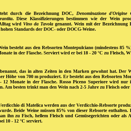
tsteht durch die Bezeichnung DOC,
Denominazione d'Origine C
antita
. Diese Klassifizierungen bestimmen wie der Wein prod
Alltag wird
Vino da Tavola
genannt. Wein mit der Bezeichnung
 den hohen Standards der DOC- oder DOCG-Weine.
Wein besteht aus den Rebsorten Montepulciano (mindestens 85 %) 
onate in der Flasche. Serviert wird er bei 18 - 20 °C zu Fleisch, 
 benannt, das in alten Zeiten in den Marken gewohnt hat. Der 
ner Höhe von 700 m produziert. Er besteht aus den Rebsorten Mon
- 12 Monate in der Flasche. Rosso Piceno Superiore wird nur 
en. Am besten trinkt man den Wein nach 2-5 Jahre zu Fleisch oder
 Verdicchio di Matelica werden aus der Verdicchio-Rebsorte produz
urde. Beide Weine müssen 85% von dieser Rebsorte enthalten. 
an ihn zu Fisch, hellem Fleisch und Gemüsegerichten oder als 
bei 10 - 12 °C serviert.