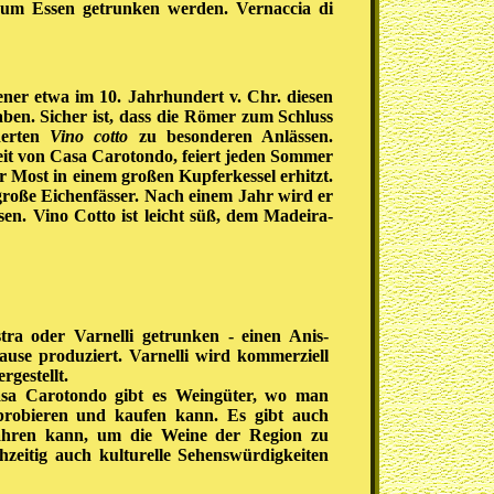
zum Essen getrunken werden. Vernaccia di
ener etwa im 10. Jahrhundert v. Chr. diesen
ben. Sicher ist, dass die Römer zum Schluss
derten
Vino cotto
zu besonderen Anlässen.
eit von Casa Carotondo, feiert jeden Sommer
 Most in einem großen Kupferkessel erhitzt.
 große Eichenfässer. Nach einem Jahr wird er
sen. Vino Cotto ist leicht süß, dem Madeira-
a oder Varnelli getrunken - einen Anis-
use produziert. Varnelli wird kommerziell
rgestellt.
sa Carotondo gibt es Weingüter, wo man
e probieren und kaufen kann. Es gibt auch
ahren kann, um die Weine der Region zu
hzeitig auch kulturelle Sehenswürdigkeiten